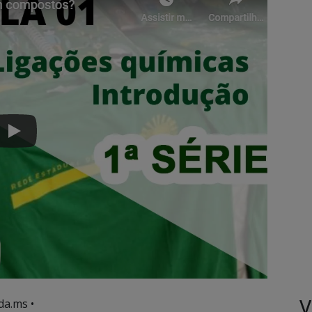
V
da.ms •