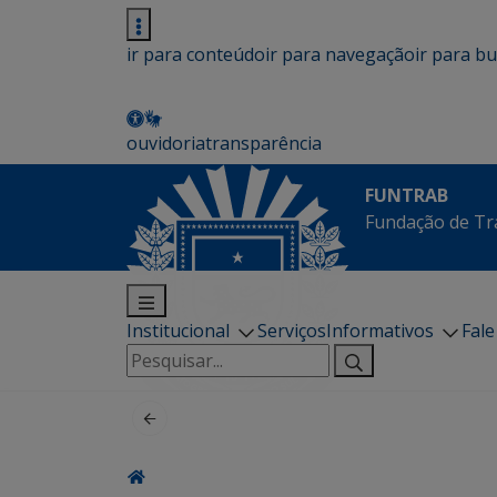
ir para conteúdo
ir para navegação
ir para b
ouvidoria
transparência
FUNTRAB
Fundação de Tr
Institucional
Serviços
Informativos
Fal
Pesquisar
por: