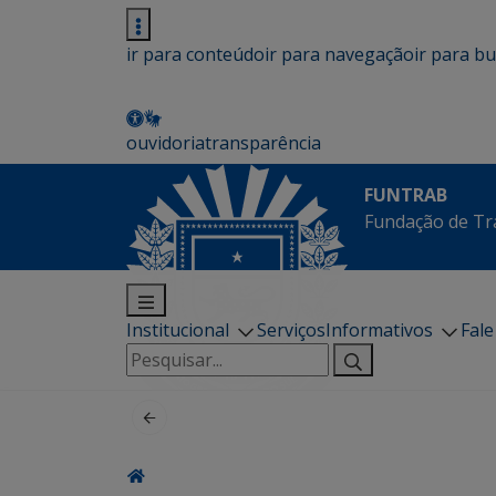
ir para conteúdo
ir para navegação
ir para b
ouvidoria
transparência
FUNTRAB
Fundação de Tr
Institucional
Serviços
Informativos
Fal
Pesquisar
por: