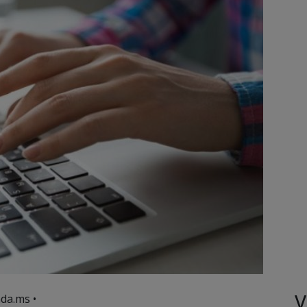
V
da.ms •