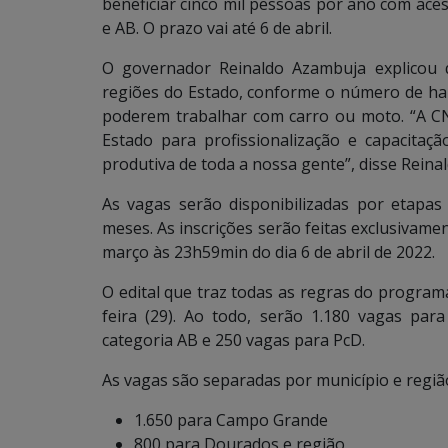
beneficiar cinco mil pessoas por ano com acess
e AB. O prazo vai até 6 de abril.
O governador Reinaldo Azambuja explicou 
regiões do Estado, conforme o número de hab
poderem trabalhar com carro ou moto. “A C
Estado para profissionalização e capacitaç
produtiva de toda a nossa gente”, disse Rein
As vagas serão disponibilizadas por etapa
meses. As inscrições serão feitas exclusivame
março às 23h59min do dia 6 de abril de 2022.
O edital que traz todas as regras do programa 
feira (29). Ao todo, serão 1.180 vagas par
categoria AB e 250 vagas para PcD.
As vagas são separadas por município e regiã
1.650 para Campo Grande
800 para Dourados e região