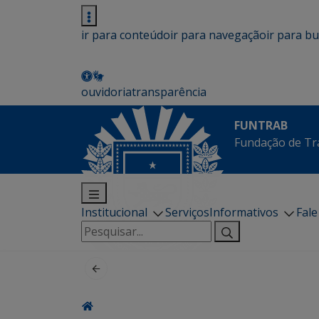
ir para conteúdo
ir para navegação
ir para b
ouvidoria
transparência
FUNTRAB
Fundação de Tr
Institucional
Serviços
Informativos
Fal
Pesquisar
por: