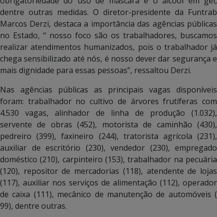
obrigatoriedade do uso de máscara e o álcool em gel,
dentre outras medidas. O diretor-presidente da Funtrab
Marcos Derzi, destaca a importância das agências públicas
no Estado, “ nosso foco são os trabalhadores, buscamos
realizar atendimentos humanizados, pois o trabalhador já
chega sensibilizado até nós, é nosso dever dar segurança e
mais dignidade para essas pessoas”, ressaltou Derzi.
Nas agências públicas as principais vagas disponíveis
foram: trabalhador no cultivo de árvores frutíferas com
4.530 vagas, alinhador de linha de produção (1.032),
servente de obras (452), motorista de caminhão (430),
pedreiro (399), faxineiro (244), tratorista agrícola (231),
auxiliar de escritório (230), vendedor (230), empregado
doméstico (210), carpinteiro (153), trabalhador na pecuária
(120), repositor de mercadorias (118), atendente de lojas
(117), auxiliar nos serviços de alimentação (112), operador
de caixa (111), mecânico de manutenção de automóveis (
99), dentre outras.