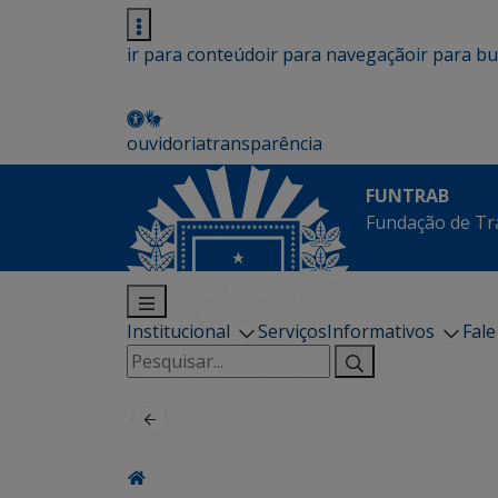
ir para conteúdo
ir para navegação
ir para b
ouvidoria
transparência
FUNTRAB
Fundação de Tr
Institucional
Serviços
Informativos
Fal
Pesquisar
por: