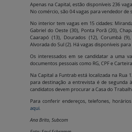
Apenas na Capital, estão disponíveis 236 vaga
No comércio, são 04 vagas para vendedor de se
No interior tem vagas em 15 cidades: Miranda
Gabriel do Oeste (30), Ponta Porã (20), Chap
Caarapó (13), Dourados (12), Corumbá (9), S
Alvorada do Sul (2). Há vagas disponíveis para 
Os interessados em se candidatar a uma v
documentos pessoais como RG, CPF e Carteira
Na Capital a Funtrab está localizada na Rua 1
para destinação a entrevista é de segunda à
candidatos devem procurar a Casa do Trabalh
Para conferir endereços, telefones, horár
aqui.
Ana Brito, Subcom
Foto: Saul Schramm