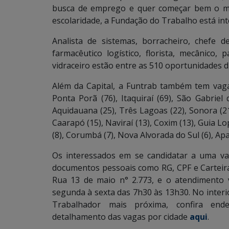
busca de emprego e quer começar bem o mê
escolaridade, a Fundação do Trabalho está in
Analista de sistemas, borracheiro, chefe 
farmacêutico logístico, florista, mecânico,
vidraceiro estão entre as 510 oportunidades 
Além da Capital, a Funtrab também tem vagas
Ponta Porã (76), Itaquiraí (69), São Gabriel 
Aquidauana (25), Três Lagoas (22), Sonora (21
Caarapó (15), Naviraí (13), Coxim (13), Guia L
(8), Corumbá (7), Nova Alvorada do Sul (6), Ap
Os interessados em se candidatar a uma v
documentos pessoais como RG, CPF e Carteira 
Rua 13 de maio n° 2.773, e o atendimento v
segunda à sexta das 7h30 às 13h30. No interi
Trabalhador mais próxima, confira ende
detalhamento das vagas por cidade
aqui
.