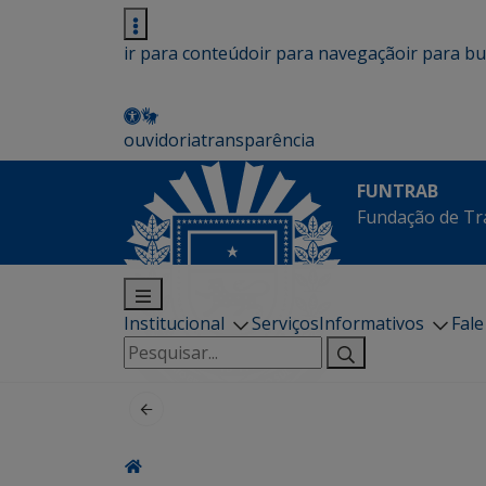
ir para conteúdo
ir para navegação
ir para b
ouvidoria
transparência
FUNTRAB
Fundação de Tr
Institucional
Serviços
Informativos
Fal
Pesquisar
por: