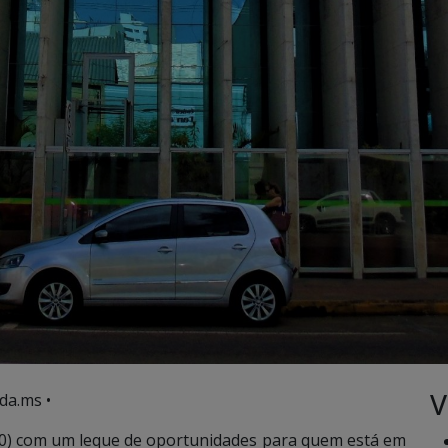
V
da.ms •
0) com um leque de oportunidades para quem está em