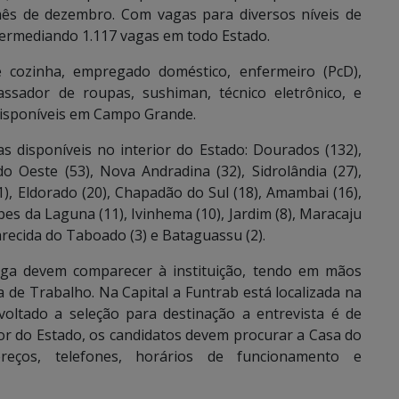
s de dezembro. Com vagas para diversos níveis de
termediando 1.117 vagas em todo Estado.
de cozinha, empregado doméstico, enfermeiro (PcD),
 passador de roupas, sushiman, técnico eletrônico, e
disponíveis em Campo Grande.
 disponíveis no interior do Estado: Dourados (132),
do Oeste (53), Nova Andradina (32), Sidrolândia (27),
), Eldorado (20), Chapadão do Sul (18), Amambai (16),
opes da Laguna (11), Ivinhema (10), Jardim (8), Maracaju
arecida do Taboado (3) e Bataguassu (2).
aga devem comparecer à instituição, tendo em mãos
de Trabalho. Na Capital a Funtrab está localizada na
oltado a seleção para destinação a entrevista é de
or do Estado, os candidatos devem procurar a Casa do
reços, telefones, horários de funcionamento e