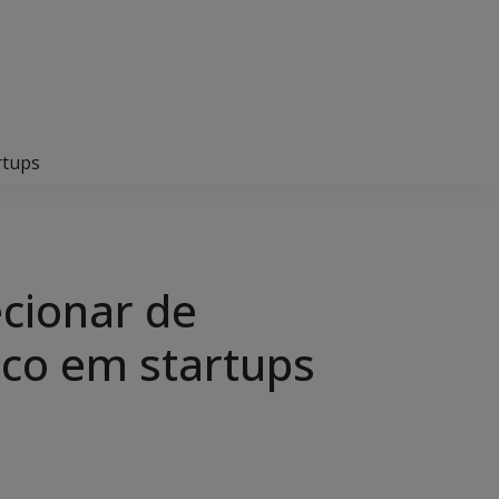
rtups
ecionar de
oco em startups