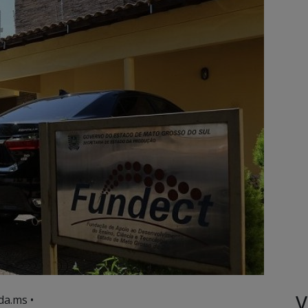
V
da.ms •