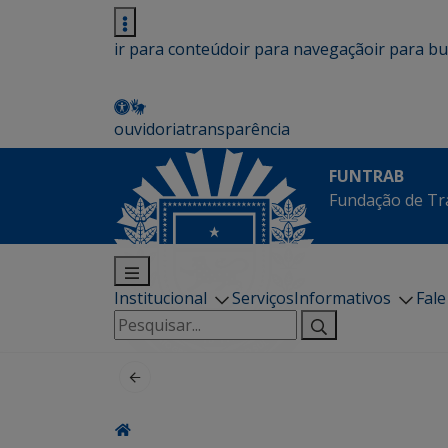
ir para conteúdo
ir para navegação
ir para b
ouvidoria
transparência
FUNTRAB
Fundação de Tr
Institucional
Serviços
Informativos
Fal
Pesquisar
por: