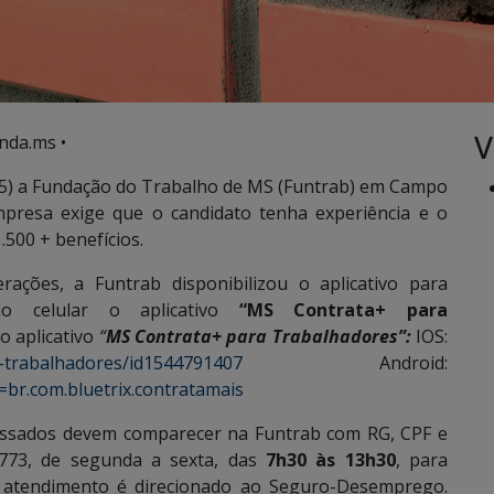
V
nda.ms •
05) a Fundação do Trabalho de MS (Funtrab) em Campo
mpresa exige que o candidato tenha experiência e o
.500 + benefícios.
ações, a Funtrab disponibilizou o aplicativo para
 celular o aplicativo
“MS Contrata+ para
o aplicativo
“
MS Contrata+ para Trabalhadores”:
IOS:
p-trabalhadores/id1544791407
Android:
d=br.com.bluetrix.contratamais
ressados devem comparecer na Funtrab com RG, CPF e
2773, de segunda a sexta, das
7h30 às 13h30
, para
o atendimento é direcionado ao Seguro-Desemprego.