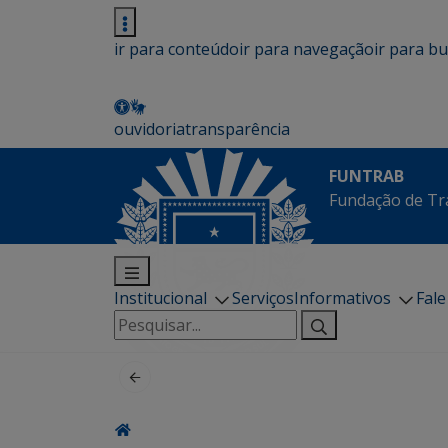
ir para conteúdo
ir para navegação
ir para b
ouvidoria
transparência
FUNTRAB
Fundação de Tr
Institucional
Serviços
Informativos
Fal
Pesquisar
por: