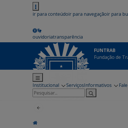
ir para conteúdo
ir para navegação
ir para b
ouvidoria
transparência
FUNTRAB
Fundação de Tr
Institucional
Serviços
Informativos
Fal
Pesquisar
por: