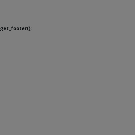
Executiva de
Transformação Digital
get_footer();