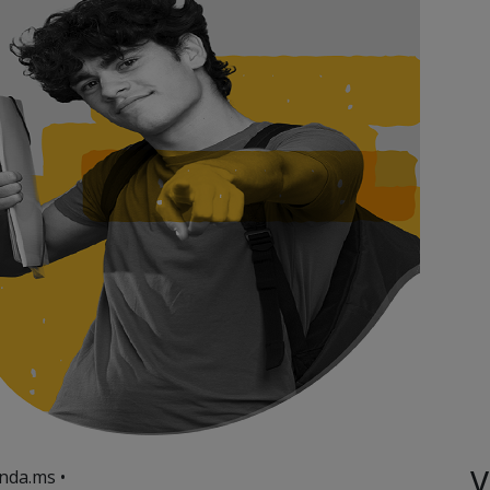
V
nda.ms •