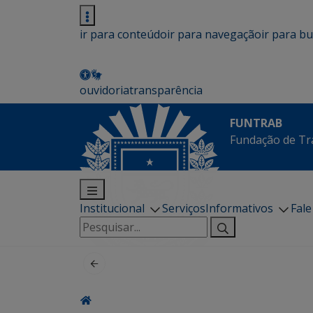
ir para conteúdo
ir para navegação
ir para b
ouvidoria
transparência
FUNTRAB
Fundação de Tr
Institucional
Serviços
Informativos
Fal
Pesquisar
por: