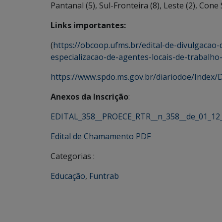
Pantanal (5), Sul-Fronteira (8), Leste (2), Cone 
Links importantes:
(
https://obcoop.ufms.br/edital-de-divulgacao
especializacao-de-agentes-locais-de-trabalh
https://www.spdo.ms.gov.br/diariodoe/Inde
Anexos da Inscrição
:
EDITAL_358__PROECE_RTR__n_358__de_01_12
Edital de Chamamento PDF
Categorias :
Educação
,
Funtrab