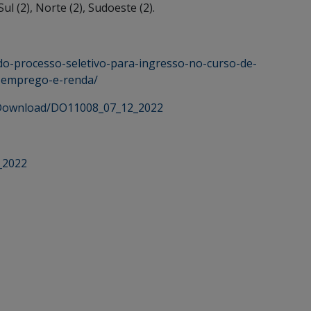
Sul (2), Norte (2), Sudoeste (2).
-do-processo-seletivo-para-ingresso-no-curso-de-
o-emprego-e-renda/
x/Download/DO11008_07_12_2022
_2022