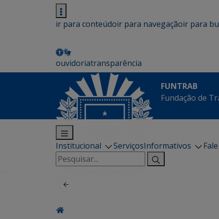
ir para conteúdo
ir para navegação
ir para b
ouvidoria
transparência
FUNTRAB
Fundação de Tr
Institucional
Serviços
Informativos
Fal
Pesquisar
por: