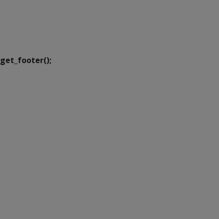
SETDIG | Secretaria-
Executiva de
Transformação Digital
get_footer();