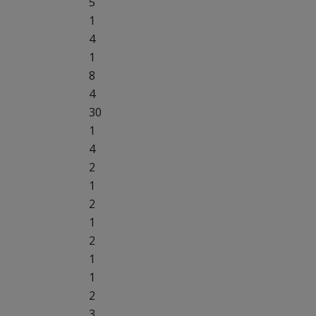
5
1
4
1
8
4
30
1
4
2
1
2
1
2
1
1
2
3