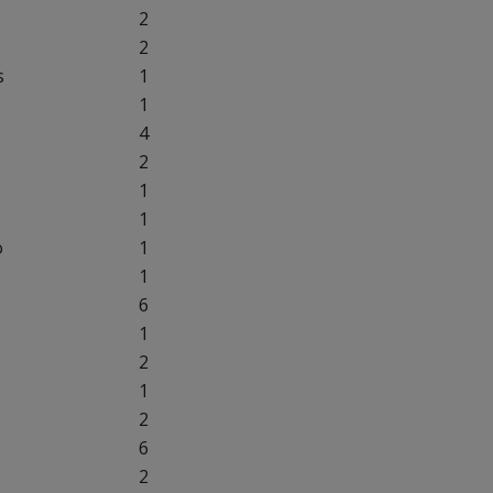
2
2
s
1
1
4
2
1
1
o
1
1
6
1
2
1
2
6
2