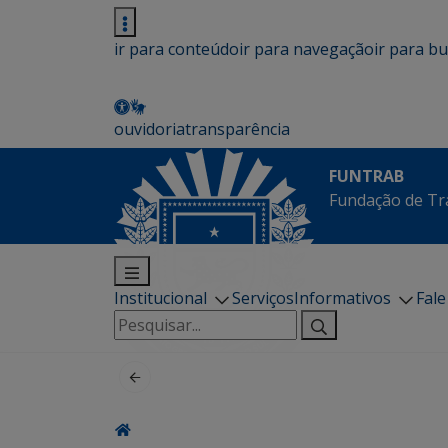
ir para conteúdo
ir para navegação
ir para b
ouvidoria
transparência
FUNTRAB
Fundação de Tr
Institucional
Serviços
Informativos
Fal
Pesquisar
por: