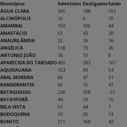
Municípios
Admitidos
Desligados
Saldo
ÁGUA CLARA
341
188
153
ALCINÓPOLIS
16
6
10
AMAMBAI
150
106
44
ANASTÁCIO
63
43
20
ANAURILÂNDIA
32
16
16
ANGÉLICA
118
73
45
ANTONIO JOÃO
18
10
8
APARECIDA DO TABOADO
450
283
167
AQUIDAUANA
153
99
54
ARAL MOREIRA
68
47
21
BANDEIRANTES
56
15
41
BATAGUASSU
236
258
-22
BATAYPORÃ
44
29
15
BELA VISTA
51
44
7
BODOQUENA
33
20
13
BONITO
211
168
43