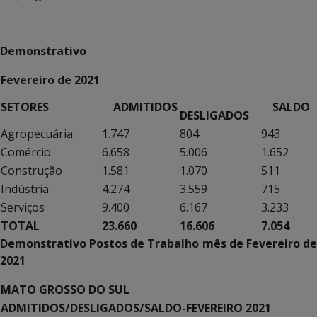
Demonstrativo
Fevereiro de 2021
SETORES
ADMITIDOS
SALDO
DESLIGADOS
Agropecuária
1.747
804
943
Comércio
6.658
5.006
1.652
Construção
1.581
1.070
511
Indústria
4.274
3.559
715
Serviços
9.400
6.167
3.233
TOTAL
23.660
16.606
7.054
Demonstrativo Postos de Trabalho mês de Fevereiro de
2021
MATO GROSSO DO SUL
ADMITIDOS/DESLIGADOS/SALDO-FEVEREIRO 2021