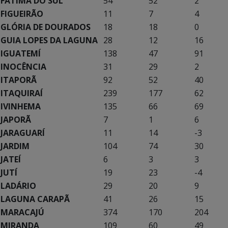
FÁTIMA DO SUL
54
52
2
FIGUEIRÃO
11
7
4
GLÓRIA DE DOURADOS
18
18
0
GUIA LOPES DA LAGUNA
28
12
16
IGUATEMÍ
138
47
91
INOCÊNCIA
31
29
2
ITAPORÃ
92
52
40
ITAQUIRAÍ
239
177
62
IVINHEMA
135
66
69
JAPORÃ
7
1
6
JARAGUARÍ
11
14
-3
JARDIM
104
74
30
JATEÍ
6
3
3
JUTÍ
19
23
-4
LADÁRIO
29
20
9
LAGUNA CARAPÃ
41
26
15
MARACAJÚ
374
170
204
MIRANDA
109
60
49