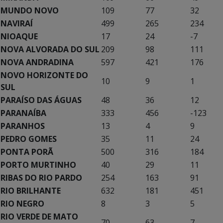
MUNDO NOVO
109
77
32
NAVIRAÍ
499
265
234
NIOAQUE
17
24
-7
NOVA ALVORADA DO SUL
209
98
111
NOVA ANDRADINA
597
421
176
NOVO HORIZONTE DO
10
9
1
SUL
PARAÍSO DAS ÁGUAS
48
36
12
PARANAÍBA
333
456
-123
PARANHOS
13
4
9
PEDRO GOMES
35
11
24
PONTA PORÃ
500
316
184
PORTO MURTINHO
40
29
11
RIBAS DO RIO PARDO
254
163
91
RIO BRILHANTE
632
181
451
RIO NEGRO
8
3
5
RIO VERDE DE MATO
70
63
7