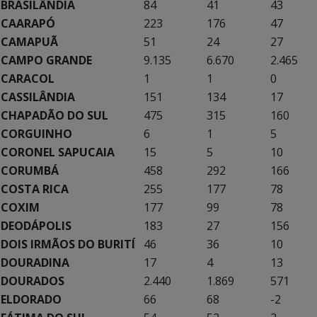
BRASILÂNDIA
84
41
43
CAARAPÓ
223
176
47
CAMAPUÃ
51
24
27
CAMPO GRANDE
9.135
6.670
2.465
CARACOL
1
1
0
CASSILÂNDIA
151
134
17
CHAPADÃO DO SUL
475
315
160
CORGUINHO
6
1
5
CORONEL SAPUCAIA
15
5
10
CORUMBÁ
458
292
166
COSTA RICA
255
177
78
COXIM
177
99
78
DEODÁPOLIS
183
27
156
DOIS IRMÃOS DO BURITÍ
46
36
10
DOURADINA
17
4
13
DOURADOS
2.440
1.869
571
ELDORADO
66
68
-2