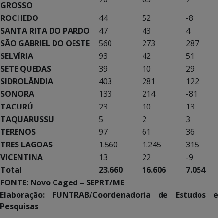
GROSSO
ROCHEDO
44
52
-8
SANTA RITA DO PARDO
47
43
4
SÃO GABRIEL DO OESTE
560
273
287
SELVÍRIA
93
42
51
SETE QUEDAS
39
10
29
SIDROLÂNDIA
403
281
122
SONORA
133
214
-81
TACURÚ
23
10
13
TAQUARUSSU
5
2
3
TERENOS
97
61
36
TRES LAGOAS
1.560
1.245
315
VICENTINA
13
22
-9
Total
23.660
16.606
7.054
FONTE: Novo Caged – SEPRT/ME
Elaboração: FUNTRAB/Coordenadoria de Estudos e
Pesquisas