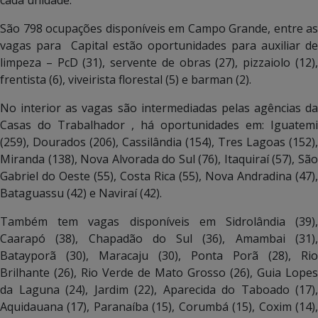
São 798 ocupações disponíveis em Campo Grande, entre as
vagas para Capital estão oportunidades para auxiliar de
limpeza – PcD (31), servente de obras (27), pizzaiolo (12),
frentista (6), viveirista florestal (5) e barman (2).
No interior as vagas são intermediadas pelas agências da
Casas do Trabalhador , há oportunidades em: Iguatemi
(259), Dourados (206), Cassilândia (154), Tres Lagoas (152),
Miranda (138), Nova Alvorada do Sul (76), Itaquiraí (57), São
Gabriel do Oeste (55), Costa Rica (55), Nova Andradina (47),
Bataguassu (42) e Naviraí (42).
Também tem vagas disponíveis em Sidrolândia (39),
Caarapó (38), Chapadão do Sul (36), Amambai (31),
Batayporã (30), Maracaju (30), Ponta Porã (28), Rio
Brilhante (26), Rio Verde de Mato Grosso (26), Guia Lopes
da Laguna (24), Jardim (22), Aparecida do Taboado (17),
Aquidauana (17), Paranaíba (15), Corumbá (15), Coxim (14),