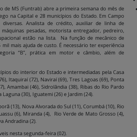
o de MS (Funtrab) abre a primeira semana do mês de
ego na Capital e 28 municípios do Estado.
Em Campo
iversas. Analista de crédito, auxiliar de linha de
 máquinas pesadas, motorista entregador, pedreiro,
upacional estão na lista.
Na função de mecânico de
 mil mais ajuda de custo. É necessário ter experiência
tegoria “B”, prática em motor e câmbio, além de
ípios do interior do Estado e intermediadas pela Casa
), Itaquiraí (72), Naviraí (69), Tres Lagoas (69), Ponta
7), Amambai (46), Sidrolândia (38), Ribas do Rio Pardo
 Laguna (30), Iguatemi (26) e Jardim (24).
ã (13), Nova Alvorada do Sul (11), Corumbá (10), Rio
guassu (6), Miranda (4), Rio Verde de Mato Grosso (4),
va Andradina (2).
veis nesta segunda-feira (02).