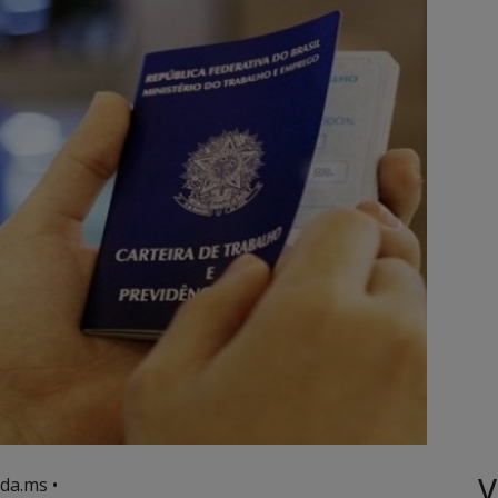
V
da.ms •