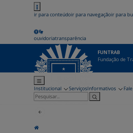
ir para conteúdo
ir para navegação
ir para b
ouvidoria
transparência
FUNTRAB
Fundação de Tr
Institucional
Serviços
Informativos
Fal
Pesquisar
por: