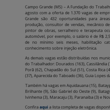
Campo Grande (MS) – A Fundação do Trabalh
agosto com a oferta de 1.370 vagas de empr
Grande são 432 oportunidades para áreas d
produção, consultor de vendas, mecânico de
pintor de obras, serralheiro e terapeuta oc
automóvel, por exemplo, o salário é de R$ 2,5
de no mínimo seis meses, habilitação ca
conhecimento sobre injeção eletrônica.
As demais vagas estão distribuídas nos munic
do Trabalhador: Dourados (163), Cassilândia (76
Porã (62), Chapadão do Sul (51), Costa Rica (4
(37), Aparecida do Taboado (36), Guia Lopes da
Também há vagas em Aquidauana (15), Bataypor
Brilhante (9), São Gabriel do Oeste (9), Bata
Ivinhema (3), Maracaju (3), Paranaíba (3) e No
Confira
aqui
a lista completa de vagas disponí