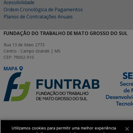
Acessibilidade
Ordem Cronológica de Pagamentos
Planos de Contratações Anuais
FUNDAÇÃO DO TRABALHO DE MATO GROSSO DO SUL
Rua 13 de Maio 2773
Centro - Campo Grande | MS
CEP: 79002-910
MAPA
SETDIG | Secretaria-
Executiva de
Transformação Digital
Utilizamos cookies para permitir uma melhor experiência