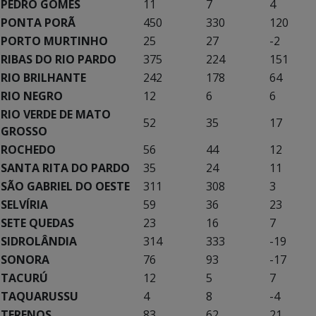
PEDRO GOMES
11
7
4
PONTA PORÃ
450
330
120
PORTO MURTINHO
25
27
-2
RIBAS DO RIO PARDO
375
224
151
RIO BRILHANTE
242
178
64
RIO NEGRO
12
6
6
RIO VERDE DE MATO
52
35
17
GROSSO
ROCHEDO
56
44
12
SANTA RITA DO PARDO
35
24
11
SÃO GABRIEL DO OESTE
311
308
3
SELVÍRIA
59
36
23
SETE QUEDAS
23
16
7
SIDROLÂNDIA
314
333
-19
SONORA
76
93
-17
TACURÚ
12
5
7
TAQUARUSSU
4
8
-4
TERENOS
83
62
21