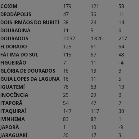
COXIM
179
121
58
DEODÁPOLIS
47
36
11
DOIS IRMÃOS DO BURITÍ
38
24
14
DOURADINA
11
5
6
DOURADOS
2.037
1.820
217
ELDORADO
125
61
64
FÁTIMA DO SUL
115
67
48
FIGUEIRÃO
7
11
-4
GLÓRIA DE DOURADOS
16
13
3
GUIA LOPES DA LAGUNA
16
11
5
IGUATEMÍ
76
63
13
INOCÊNCIA
29
29
0
ITAPORÃ
54
47
7
ITAQUIRAÍ
147
117
30
IVINHEMA
83
82
1
JAPORÃ
1
10
-9
JARAGUARÍ
20
17
3