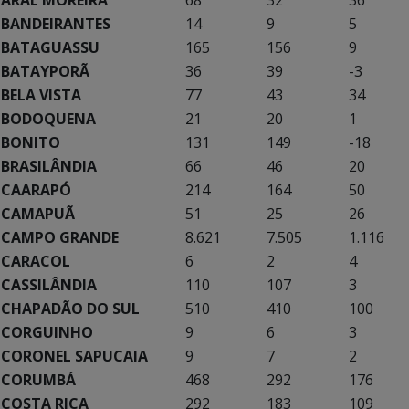
BANDEIRANTES
14
9
5
BATAGUASSU
165
156
9
BATAYPORÃ
36
39
-3
BELA VISTA
77
43
34
BODOQUENA
21
20
1
BONITO
131
149
-18
BRASILÂNDIA
66
46
20
CAARAPÓ
214
164
50
CAMAPUÃ
51
25
26
CAMPO GRANDE
8.621
7.505
1.116
CARACOL
6
2
4
CASSILÂNDIA
110
107
3
CHAPADÃO DO SUL
510
410
100
CORGUINHO
9
6
3
CORONEL SAPUCAIA
9
7
2
CORUMBÁ
468
292
176
COSTA RICA
292
183
109