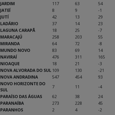
JARDIM
117
63
54
JATEÍ
8
9
-1
JUTÍ
42
13
29
LADÁRIO
37
14
23
LAGUNA CARAPÃ
18
25
-7
MARACAJÚ
258
203
55
MIRANDA
64
72
-8
MUNDO NOVO
83
69
14
NAVIRAÍ
476
311
165
NIOAQUE
18
21
-3
NOVA ALVORADA DO SUL
109
130
-21
NOVA ANDRADINA
547
454
93
NOVO HORIZONTE DO
7
11
-4
SUL
PARAÍSO DAS ÁGUAS
62
38
24
PARANAÍBA
273
228
45
PARANHOS
2
4
-2