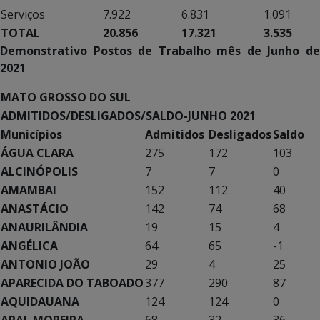
Serviços
7.922
6.831
1.091
TOTAL
20.856
17.321
3.535
Demonstrativo Postos de Trabalho mês de Junho de
2021
MATO GROSSO DO SUL
ADMITIDOS/DESLIGADOS/SALDO-JUNHO 2021
Municípios
Admitidos
Desligados
Saldo
ÁGUA CLARA
275
172
103
ALCINÓPOLIS
7
7
0
AMAMBAI
152
112
40
ANASTÁCIO
142
74
68
ANAURILÂNDIA
19
15
4
ANGÉLICA
64
65
-1
ANTONIO JOÃO
29
4
25
APARECIDA DO TABOADO
377
290
87
AQUIDAUANA
124
124
0
ARAL MOREIRA
68
32
36