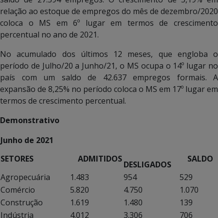
relação ao estoque de empregos do mês de dezembro/2020
coloca o MS em 6º lugar em termos de crescimento
percentual no ano de 2021.
No acumulado dos últimos 12 meses, que engloba o
período de Julho/20 a Junho/21, o MS ocupa o 14º lugar no
país com um saldo de 42.637 empregos formais. A
expansão de 8,25% no período coloca o MS em 17º lugar em
termos de crescimento percentual.
Demonstrativo
Junho de 2021
SETORES
ADMITIDOS
SALDO
DESLIGADOS
Agropecuária
1.483
954
529
Comércio
5.820
4.750
1.070
Construção
1.619
1.480
139
Indústria
4.012
3.306
706