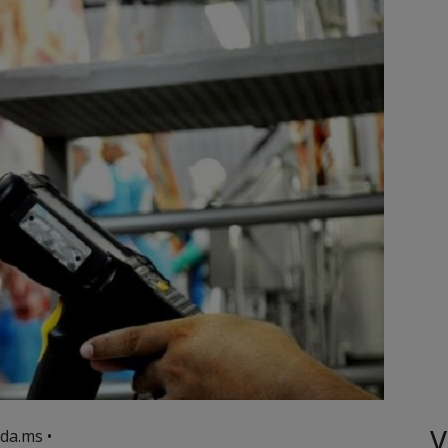
V
da.ms •