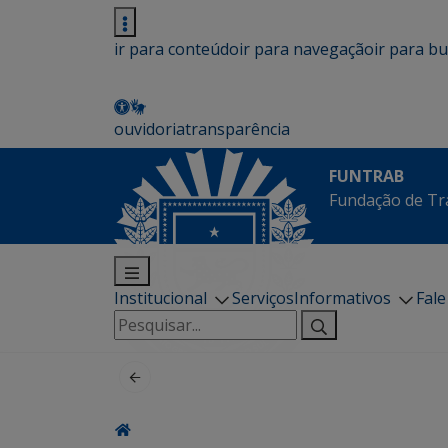
ir para conteúdo
ir para navegação
ir para b
ouvidoria
transparência
FUNTRAB
Fundação de Tr
Institucional
Serviços
Informativos
Fal
Pesquisar
por: