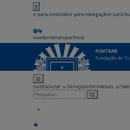
ir para conteúdo
ir para navegação
ir para b
ouvidoria
transparência
FUNTRAB
Fundação de Tr
Institucional
Serviços
Informativos
Fal
Pesquisar
por: