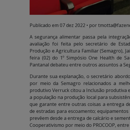
Publicado em
07 dez 2022
• por tmotta@fazen
A segurança alimentar passa pela integraç
avaliação foi feita pelo secretário de Es
Produção e Agricultura Familiar (Semagro), Ja
feira (02) do 1º Simpósio One Health de S
Pantanal debateu entre outros assuntos a Se
Durante sua explanação, o secretário abor
por meio da Semagro relacionados a melho
produtivo Verruck citou a Inclusão produtiva
a população na produção local para subsistê
que garante entre outras coisas a entrega d
de estradas para escoamento; equipamentos pa
prevêem desde a entrega de calcário e semente
Cooperativismo por meio do PROCOOP, entre 