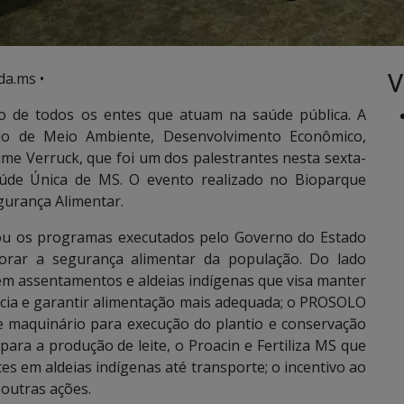
V
da.ms •
ão de todos os entes que atuam na saúde pública. A
tado de Meio Ambiente, Desenvolvimento Econômico,
ime Verruck, que foi um dos palestrantes nesta sexta-
aúde Única de MS. O evento realizado no Bioparque
gurança Alimentar.
dou os programas executados pelo Governo do Estado
rar a segurança alimentar da população. Do lado
 em assentamentos e aldeias indígenas que visa manter
ncia e garantir alimentação mais adequada; o PROSOLO
e maquinário para execução do plantio e conservação
ra a produção de leite, o Proacin e Fertiliza MS que
s em aldeias indígenas até transporte; o incentivo ao
outras ações.