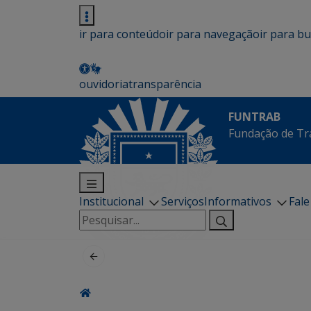
ir para conteúdo
ir para navegação
ir para b
ouvidoria
transparência
FUNTRAB
Fundação de Tr
Institucional
Serviços
Informativos
Fal
Pesquisar
por: