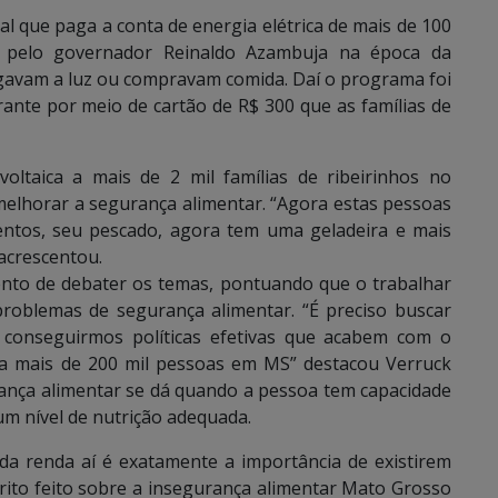
cial que paga a conta de energia elétrica de mais de 100
ado pelo governador Reinaldo Azambuja na época da
gavam a luz ou compravam comida. Daí o programa foi
rante por meio de cartão de R$ 300 que as famílias de
oltaica a mais de 2 mil famílias de ribeirinhos no
elhorar a segurança alimentar. “Agora estas pessoas
ntos, seu pescado, agora tem uma geladeira e mais
acrescentou.
ento de debater os temas, pontuando que o trabalhar
problemas de segurança alimentar. “É preciso buscar
 conseguirmos políticas efetivas que acabem com o
ta mais de 200 mil pessoas em MS” destacou Verruck
nça alimentar se dá quando a pessoa tem capacidade
um nível de nutrição adequada.
da renda aí é exatamente a importância de existirem
érito feito sobre a insegurança alimentar Mato Grosso