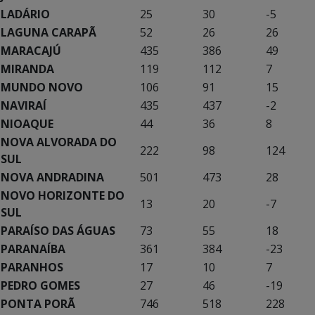
LADÁRIO
25
30
-5
LAGUNA CARAPÃ
52
26
26
MARACAJÚ
435
386
49
MIRANDA
119
112
7
MUNDO NOVO
106
91
15
NAVIRAÍ
435
437
-2
NIOAQUE
44
36
8
NOVA ALVORADA DO
222
98
124
SUL
NOVA ANDRADINA
501
473
28
NOVO HORIZONTE DO
13
20
-7
SUL
PARAÍSO DAS ÁGUAS
73
55
18
PARANAÍBA
361
384
-23
PARANHOS
17
10
7
PEDRO GOMES
27
46
-19
PONTA PORÃ
746
518
228