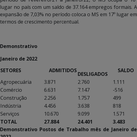
lugar no país com um saldo de 37.164 empregos formais. A
expansão de 7,03% no período coloca o MS em 17º lugar em
termos de crescimento percentual.
Demonstrativo
Janeiro de 2022
SETORES
ADMITIDOS
SALDO
DESLIGADOS
Agropecuária
3.871
2.760
1.111
Comércio
6.631
7.147
-516
Construção
2.256
1.757
499
Indústria
4.456
3.638
818
Serviços
10.670
9.099
1.571
TOTAL
27.884
24.401
3.483
Demonstrativo Postos de Trabalho mês de Janeiro de
2022