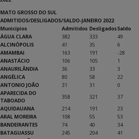
MATO GROSSO DO SUL
ADMITIDOS/DESLIGADOS/SALDO-JANEIRO 2022
Municípios
Admitidos
Desligados
Saldo
ÁGUA CLARA
382
333
49
ALCINÓPOLIS
41
35
6
AMAMBAI
163
191
-28
ANASTÁCIO
106
105
1
ANAURILÂNDIA
36
33
3
ANGÉLICA
80
58
22
ANTONIO JOÃO
31
31
0
APARECIDA DO
358
321
37
TABOADO
AQUIDAUANA
214
191
23
ARAL MOREIRA
108
55
53
BANDEIRANTES
74
40
34
BATAGUASSU
245
204
41