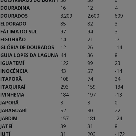
DOURADINA
16
12
4
DOURADOS
3.209
2.600
609
ELDORADO
85
82
3
FÁTIMA DO SUL
97
94
3
FIGUEIRÃO
14
21
-7
GLÓRIA DE DOURADOS
12
26
-14
GUIA LOPES DA LAGUNA
44
36
8
IGUATEMÍ
122
99
23
INOCÊNCIA
43
57
-14
ITAPORÃ
108
74
34
ITAQUIRAÍ
293
159
134
IVINHEMA
184
197
-13
JAPORÃ
3
3
0
JARAGUARÍ
52
30
22
JARDIM
157
181
-24
JATEÍ
39
31
8
JUTÍ
31
203
-172