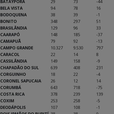
BATAYPORÃ
29
73
-44
BELA VISTA
94
78
16
BODOQUENA
38
39
-1
BONITO
348
297
51
BRASILÂNDIA
129
96
33
CAARAPÓ
148
185
-37
CAMAPUÃ
79
92
-13
CAMPO GRANDE
10.327
9.530
797
CARACOL
22
14
8
CASSILÂNDIA
149
158
-9
CHAPADÃO DO SUL
639
408
231
CORGUINHO
18
22
-4
CORONEL SAPUCAIA
26
12
14
CORUMBÁ
643
718
-75
COSTA RICA
378
239
139
COXIM
253
258
-5
DEODÁPOLIS
107
108
-1
DOIS IRMÃOS DO BURITÍ
38
38
0