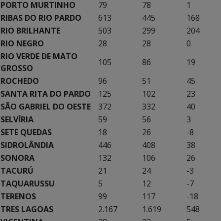
PORTO MURTINHO
79
78
1
RIBAS DO RIO PARDO
613
445
168
RIO BRILHANTE
503
299
204
RIO NEGRO
28
28
0
RIO VERDE DE MATO
105
86
19
GROSSO
ROCHEDO
96
51
45
SANTA RITA DO PARDO
125
102
23
SÃO GABRIEL DO OESTE
372
332
40
SELVÍRIA
59
56
3
SETE QUEDAS
18
26
-8
SIDROLÂNDIA
446
408
38
SONORA
132
106
26
TACURÚ
21
24
-3
TAQUARUSSU
5
12
-7
TERENOS
99
117
-18
TRES LAGOAS
2.167
1.619
548