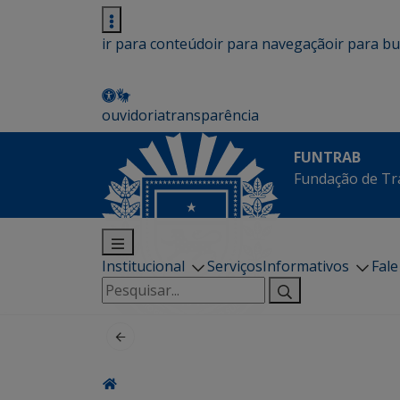
ir para conteúdo
ir para navegação
ir para b
ouvidoria
transparência
FUNTRAB
Fundação de Tr
Institucional
Serviços
Informativos
Fal
Pesquisar
por: