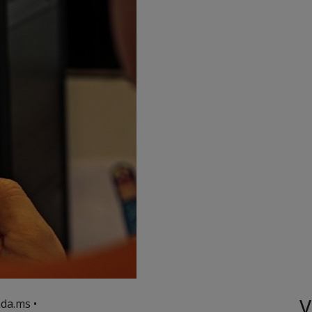
V
da.ms •