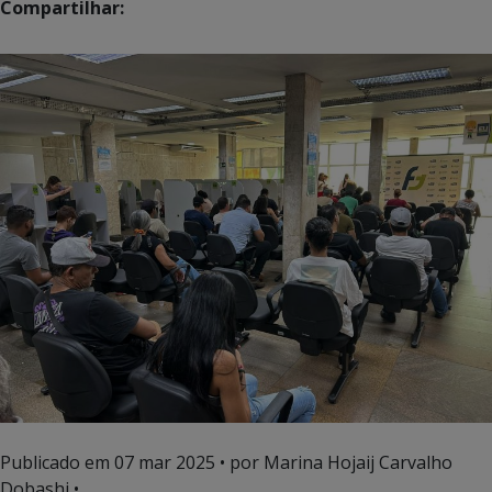
Compartilhar:
Publicado em
07 mar 2025
• por Marina Hojaij Carvalho
Dobashi •