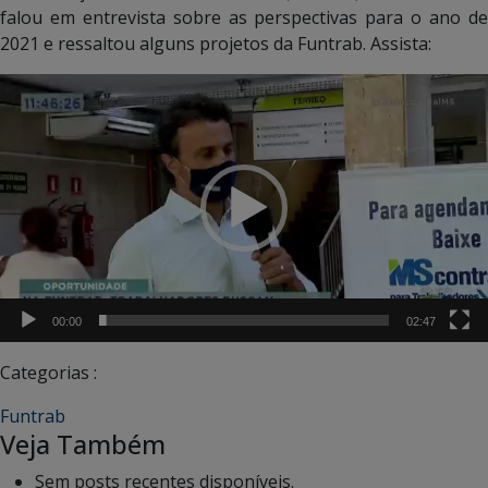
falou em entrevista sobre as perspectivas para o ano de
2021 e ressaltou alguns projetos da Funtrab. Assista:
Tocador
de
vídeo
00:00
02:47
Categorias :
Funtrab
Veja Também
Sem posts recentes disponíveis.