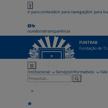
ir para conteúdo
ir para navegação
ir para b
ouvidoria
transparência
FUNTRAB
Fundação de Tr
Institucional
Serviços
Informativos
Fal
Pesquisar
por: