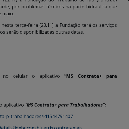
rde, por problemas técnicos na parte hidráulica que
e maio.
nesta terça-feira (23.11) a Fundação terá os serviços
s serão disponibilizadas outras datas.
 no celular o aplicativo
“MS Contrata+ para
o aplicativo
“
MS Contrata+ para Trabalhadores”:
ata-p-trabalhadores/id1544791407
etails?id=br.com.bluetrix.contratamais