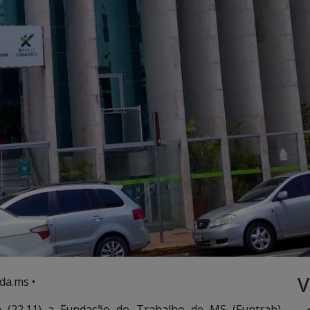
V
da.ms •
 (22.11) a Fundação do Trabalho de MS (Funtrab)