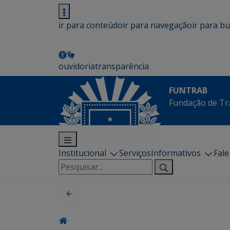
ir para conteúdo
ir para navegação
ir para b
ouvidoria
transparência
FUNTRAB
Fundação de Tr
Institucional
Serviços
Informativos
Fal
Pesquisar
por: