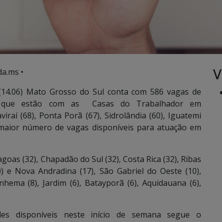
V
a.ms •
(14.06) Mato Grosso do Sul conta com 586 vagas de
os que estão com as Casas do Trabalhador em
aviraí (68), Ponta Porã (67), Sidrolândia (60), Iguatemi
 maior número de vagas disponíveis para atuação em
as (32), Chapadão do Sul (32), Costa Rica (32), Ribas
) e Nova Andradina (17), São Gabriel do Oeste (10),
nhema (8), Jardim (6), Batayporã (6), Aquidauana (6),
des disponíveis neste início de semana segue o