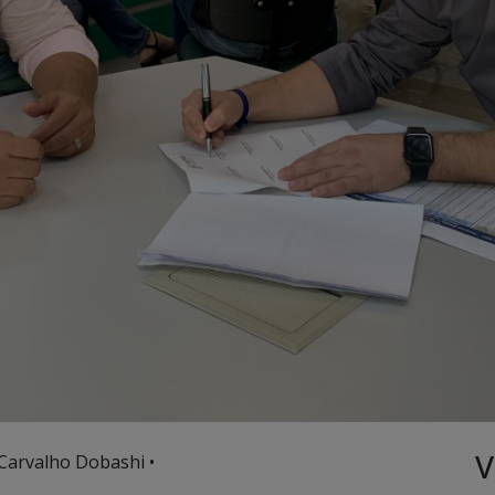
V
 Carvalho Dobashi •