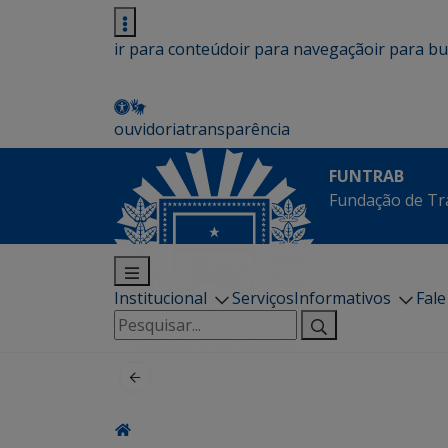
ir para conteúdo
ir para navegação
ir para b
ouvidoria
transparência
FUNTRAB
Fundação de Tr
Institucional
Serviços
Informativos
Fal
Pesquisar
por: