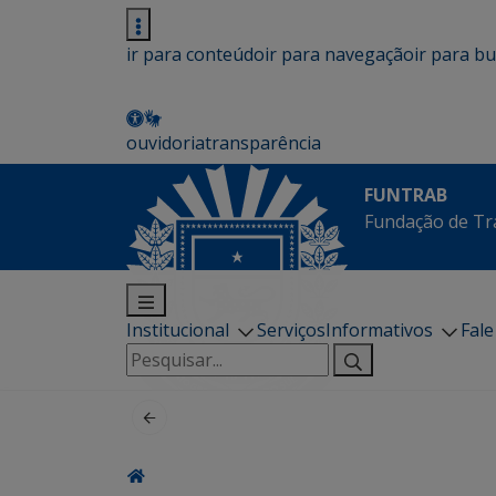
ir para conteúdo
ir para navegação
ir para b
ouvidoria
transparência
FUNTRAB
Fundação de Tr
Institucional
Serviços
Informativos
Fal
Pesquisar
por: