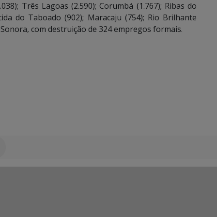
38); Três Lagoas (2.590); Corumbá (1.767); Ribas do
cida do Taboado (902); Maracaju (754); Rio Brilhante
de Sonora, com destruição de 324 empregos formais.