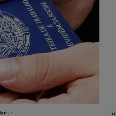
V
a.ms •