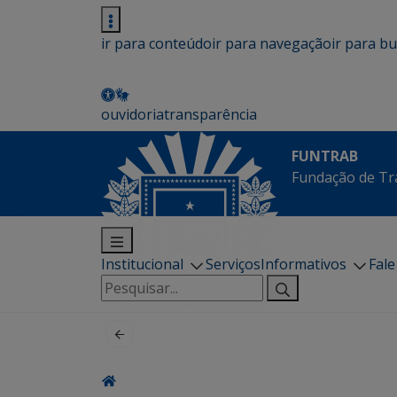
ir para conteúdo
ir para navegação
ir para b
ouvidoria
transparência
FUNTRAB
Fundação de Tr
Institucional
Serviços
Informativos
Fal
Pesquisar
por: