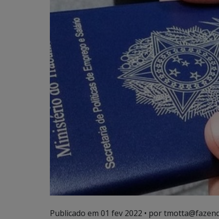
Publicado em
01 fev 2022
• por tmotta@fazend