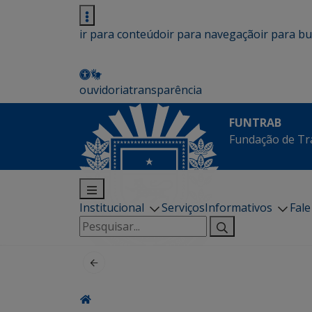
ir para conteúdo
ir para navegação
ir para b
ouvidoria
transparência
FUNTRAB
Fundação de Tr
Institucional
Serviços
Informativos
Fal
Pesquisar
por: