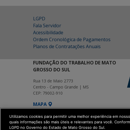
LGPD
Fala Servidor
Acessibilidade
Ordem Cronológica de Pagamentos
Planos de Contratações Anuais
FUNDAÇÃO DO TRABALHO DE MATO
GROSSO DO SUL
Rua 13 de Maio 2773
Centro - Campo Grande | MS
CEP: 79002-910
MAPA
SETDIG | Secretaria-Executiva de Transf
Utilizamos cookies para permitir uma melhor experiência em noss
quais informações são mais úteis e relevantes para você. Confor
LGPD no Governo do Estado de Mato Grosso do Sul.
get_footer();