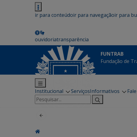
ir para conteúdo
ir para navegação
ir para b
ouvidoria
transparência
FUNTRAB
Fundação de Tr
Institucional
Serviços
Informativos
Fal
Pesquisar
por: