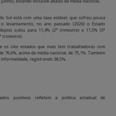
 junho), estando inclusive abaixo da média nacional,
do Sul está com uma taxa estável, que sofreu pouca
 o levantamento, no ano passado (2020) o Estado
depois subiu para 11,4% (2° trimestre) e 11,5% (3°
° trimestre).
re os oito estados que mais tem trabalhadores com
 de 76,6%, acima da média nacional, de 75,1%. Também
 informalidade, registrando 38,5%.
dos positivos refletem a política estadual de