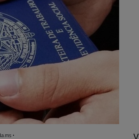
V
a.ms •