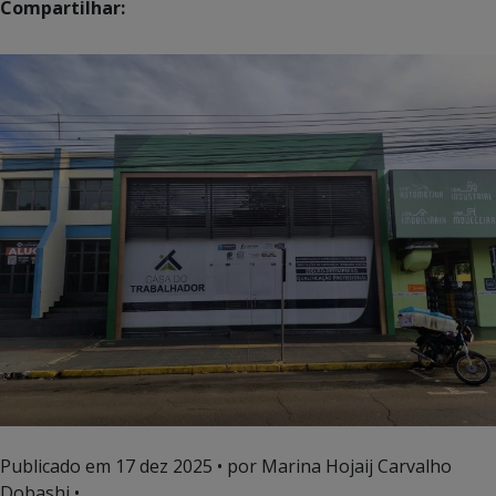
Compartilhar:
Publicado em
17 dez 2025
• por Marina Hojaij Carvalho
Dobashi •