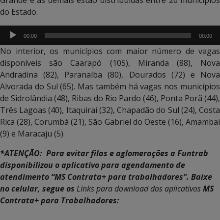
do Estado.
Tocador
00:00
00:00
de
No interior, os municípios com maior número de vagas
áudio
disponíveis são Caarapó (105), Miranda (88), Nova
Andradina (82), Paranaíba (80), Dourados (72) e Nova
Alvorada do Sul (65). Mas também há vagas nos municípios
de Sidrolândia (48), Ribas do Rio Pardo (46), Ponta Porã (44),
Três Lagoas (40), Itaquiraí (32), Chapadão do Sul (24), Costa
Rica (28), Corumbá (21), São Gabriel do Oeste (16), Amambai
(9) e Maracaju (5).
*ATENÇÃO: Para evitar filas e aglomerações a Funtrab
disponibilizou o aplicativo para agendamento de
atendimento “MS Contrata+ para trabalhadores”.
Baixe
no celular, segue os
Links para download dos aplicativos
MS
Contrata+ para Trabalhadores: