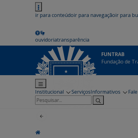
ir para conteúdo
ir para navegação
ir para b
ouvidoria
transparência
FUNTRAB
Fundação de Tr
Institucional
Serviços
Informativos
Fal
Pesquisar
por: