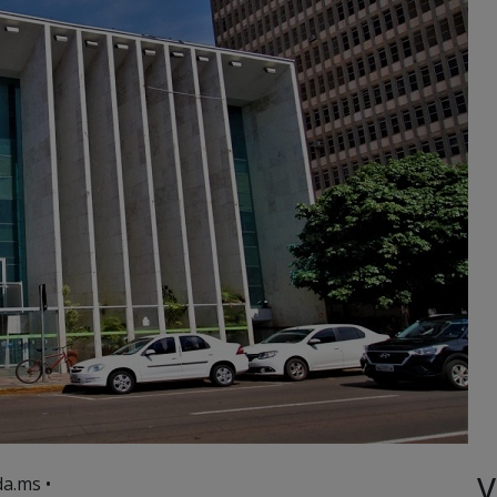
V
a.ms •