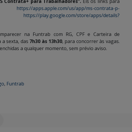
 Contrata+ para Trabalhadores”.
Eis os links para
IOS:
https://apps.apple.com/us/app/ms-contrata-p-
oid:
https://play.google.com/store/apps/details?
omparecer na Funtrab com RG, CPF e Carteira de
 a sexta, das
7h30 às 13h30
, para concorrer às vagas.
eenchidas a qualquer momento, sem prévio aviso.
go
,
Funtrab