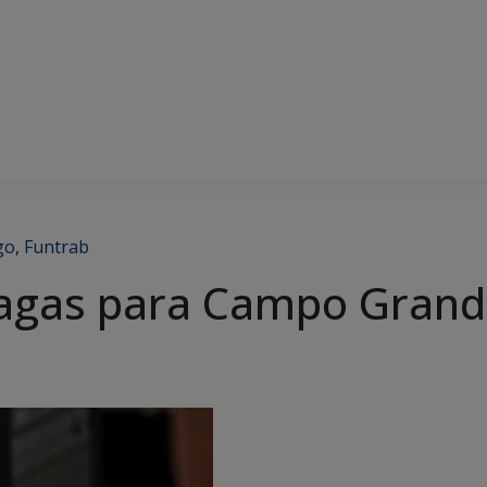
go
,
Funtrab
vagas para Campo Gran