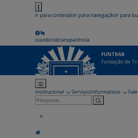
ir para conteúdo
ir para navegação
ir para b
ouvidoria
transparência
FUNTRAB
Fundação de Tr
Institucional
Serviços
Informativos
Fal
Pesquisar
por: