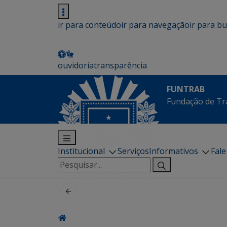
ir para conteúdo
ir para navegação
ir para b
ouvidoria
transparência
FUNTRAB
Fundação de Tr
Institucional
Serviços
Informativos
Fal
Pesquisar
por: