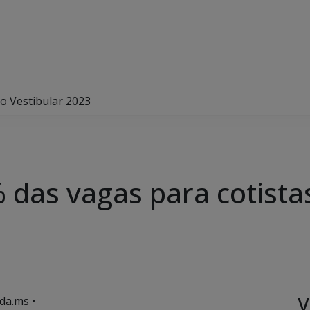
o Vestibular 2023
das vagas para cotistas
V
da.ms •