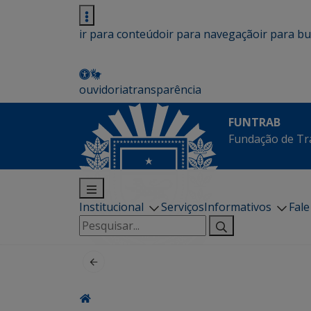
ir para conteúdo
ir para navegação
ir para b
ouvidoria
transparência
FUNTRAB
Fundação de Tr
Institucional
Serviços
Informativos
Fal
Pesquisar
por: