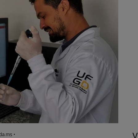
V
da.ms •