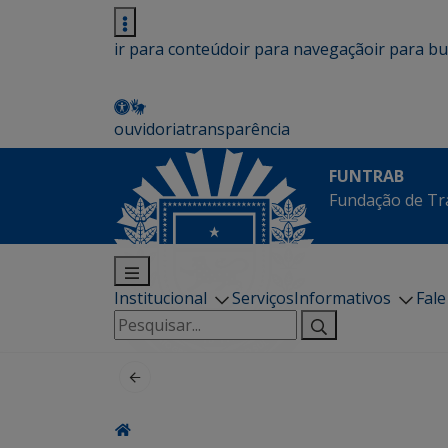
ir para conteúdo
ir para navegação
ir para b
ouvidoria
transparência
FUNTRAB
Fundação de Tr
Institucional
Serviços
Informativos
Fal
Pesquisar
por: