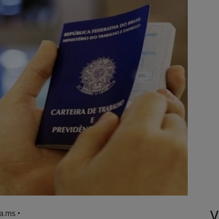
V
a.ms •