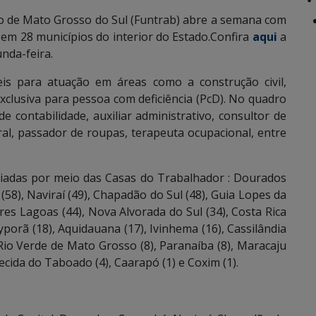
 de Mato Grosso do Sul (Funtrab) abre a semana com
em 28 municípios do interior do Estado.Confira
aqui
a
unda-feira.
s para atuação em áreas como a construção civil,
exclusiva para pessoa com deficiência (PcD).
No quadro
 contabilidade, auxiliar administrativo, consultor de
ral, passador de roupas, terapeuta ocupacional, entre
diadas por meio das Casas do Trabalhador : Dourados
í (58), Naviraí (49), Chapadão do Sul (48), Guia Lopes da
res Lagoas (44), Nova Alvorada do Sul (34), Costa Rica
ayporã (18), Aquidauana (17), Ivinhema (16), Cassilândia
 Rio Verde de Mato Grosso (8), Paranaíba (8), Maracaju
recida do Taboado (4), Caarapó (1) e Coxim (1).