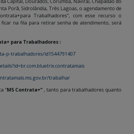
s da Capital, Dourados, Corumbá, Naviraí, Chapadão do
nta Porã, Sidrolândia, Três Lagoas, o agendamento de
ontrata+para Trabalhadores”, com esse recurso o
ficar na fila para retirar senha de atendimento, será
ta+ para Trabalhadores :
ata-p-trabalhadores/id1544791407
etails?id=br.com.bluetrix.contratamais
ntratamais.ms.gov.br/trabalhar
a “
MS Contrata+”
, tanto para trabalhadores quanto