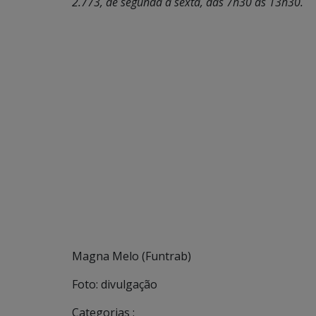
2.773, de segunda a sexta, das 7h30 às 13h30.
Magna Melo (Funtrab)
Foto: divulgação
Categorias :