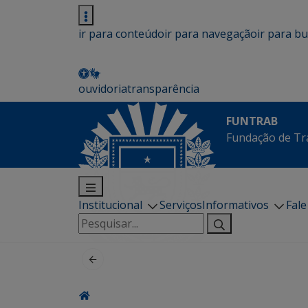
ir para conteúdo
ir para navegação
ir para b
ouvidoria
transparência
FUNTRAB
Fundação de Tr
Institucional
Serviços
Informativos
Fal
Pesquisar
por: