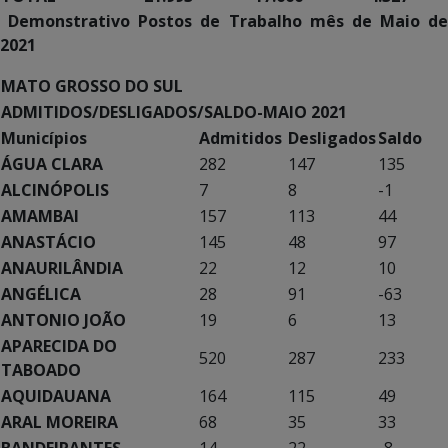
Demonstrativo Postos de Trabalho mês de Maio de
2021
MATO GROSSO DO SUL
ADMITIDOS/DESLIGADOS/SALDO-MAIO 2021
Municípios
Admitidos
Desligados
Saldo
ÁGUA CLARA
282
147
135
ALCINÓPOLIS
7
8
-1
AMAMBAI
157
113
44
ANASTÁCIO
145
48
97
ANAURILÂNDIA
22
12
10
ANGÉLICA
28
91
-63
ANTONIO JOÃO
19
6
13
APARECIDA DO
520
287
233
TABOADO
AQUIDAUANA
164
115
49
ARAL MOREIRA
68
35
33
BANDEIRANTES
14
22
-8