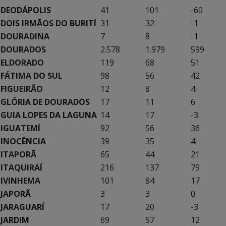
DEODÁPOLIS
41
101
-60
DOIS IRMÃOS DO BURITÍ
31
32
-1
DOURADINA
7
8
-1
DOURADOS
2.578
1.979
599
ELDORADO
119
68
51
FÁTIMA DO SUL
98
56
42
FIGUEIRÃO
12
8
4
GLÓRIA DE DOURADOS
17
11
6
GUIA LOPES DA LAGUNA
14
17
-3
IGUATEMÍ
92
56
36
INOCÊNCIA
39
35
4
ITAPORÃ
65
44
21
ITAQUIRAÍ
216
137
79
IVINHEMA
101
84
17
JAPORÃ
3
3
0
JARAGUARÍ
17
20
-3
JARDIM
69
57
12