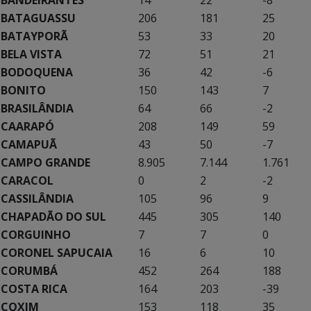
BATAGUASSU
206
181
25
BATAYPORÃ
53
33
20
BELA VISTA
72
51
21
BODOQUENA
36
42
-6
BONITO
150
143
7
BRASILÂNDIA
64
66
-2
CAARAPÓ
208
149
59
CAMAPUÃ
43
50
-7
CAMPO GRANDE
8.905
7.144
1.761
CARACOL
0
2
-2
CASSILÂNDIA
105
96
9
CHAPADÃO DO SUL
445
305
140
CORGUINHO
7
7
0
CORONEL SAPUCAIA
16
6
10
CORUMBÁ
452
264
188
COSTA RICA
164
203
-39
COXIM
153
118
35