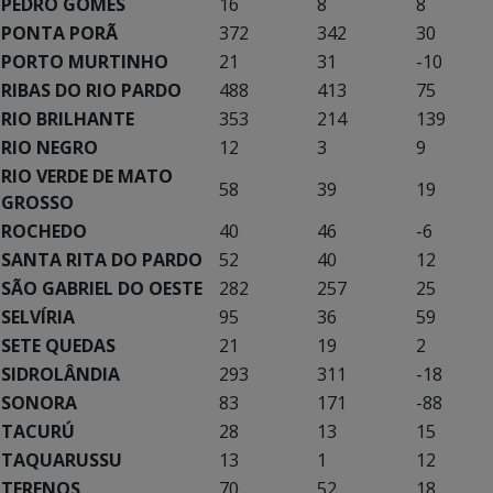
PEDRO GOMES
16
8
8
PONTA PORÃ
372
342
30
PORTO MURTINHO
21
31
-10
RIBAS DO RIO PARDO
488
413
75
RIO BRILHANTE
353
214
139
RIO NEGRO
12
3
9
RIO VERDE DE MATO
58
39
19
GROSSO
ROCHEDO
40
46
-6
SANTA RITA DO PARDO
52
40
12
SÃO GABRIEL DO OESTE
282
257
25
SELVÍRIA
95
36
59
SETE QUEDAS
21
19
2
SIDROLÂNDIA
293
311
-18
SONORA
83
171
-88
TACURÚ
28
13
15
TAQUARUSSU
13
1
12
TERENOS
70
52
18