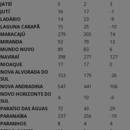
JATEÍ
5
2
3
JUTÍ
16
17
-1
LADÁRIO
14
23
-9
LAGUNA CARAPÃ
15
25
-10
MARACAJÚ
279
205
74
MIRANDA
92
79
13
MUNDO NOVO
89
83
6
NAVIRAÍ
398
271
127
NIOAQUE
17
17
0
NOVA ALVORADA DO
153
179
-26
SUL
NOVA ANDRADINA
547
441
106
NOVO HORIZONTE DO
4
10
-6
SUL
PARAÍSO DAS ÁGUAS
72
43
29
PARANAÍBA
237
256
-19
PARANHOS
8
4
4