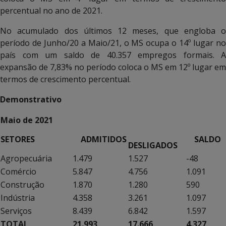
percentual no ano de 2021.
No acumulado dos últimos 12 meses, que engloba o
período de Junho/20 a Maio/21, o MS ocupa o 14º lugar no
país com um saldo de 40.357 empregos formais. A
expansão de 7,83% no período coloca o MS em 12º lugar em
termos de crescimento percentual.
Demonstrativo
Maio de 2021
SETORES
ADMITIDOS
SALDO
DESLIGADOS
Agropecuária
1.479
1.527
-48
Comércio
5.847
4.756
1.091
Construção
1.870
1.280
590
Indústria
4.358
3.261
1.097
Serviços
8.439
6.842
1.597
TOTAL
21.993
17.666
4.327