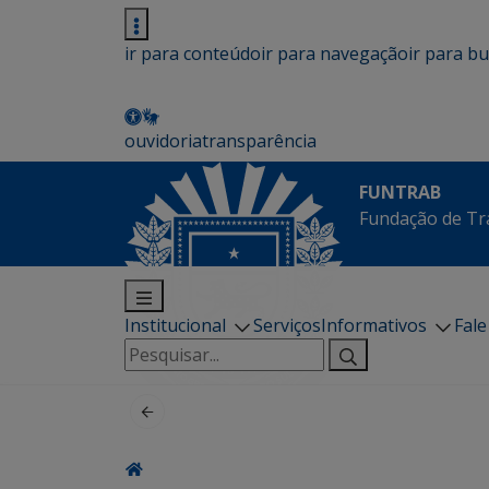
ir para conteúdo
ir para navegação
ir para b
ouvidoria
transparência
FUNTRAB
Fundação de Tr
Institucional
Serviços
Informativos
Fal
Pesquisar
por: