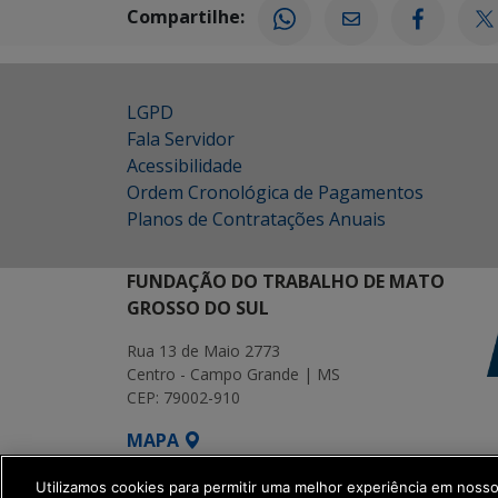
Compartilhe:
LGPD
Fala Servidor
Acessibilidade
Ordem Cronológica de Pagamentos
Planos de Contratações Anuais
FUNDAÇÃO DO TRABALHO DE MATO
GROSSO DO SUL
Rua 13 de Maio 2773
Centro - Campo Grande | MS
CEP: 79002-910
MAPA
SETDIG | Secretaria-Executiva de Transf
Utilizamos cookies para permitir uma melhor experiência em noss