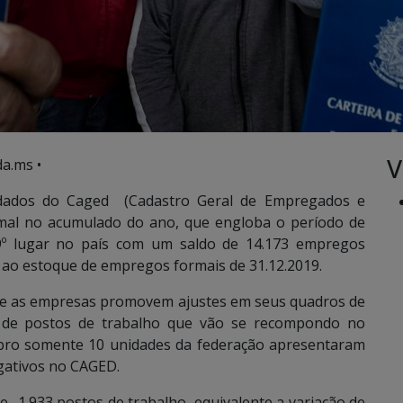
V
a.ms •
ados do Caged (Cadastro Geral de Empregados e
al no acumulado do ano, que engloba o período de
º lugar no país com um saldo de 14.173 empregos
 ao estoque de empregos formais de 31.12.2019.
ue as empresas promovem ajustes em seus quadros de
 de postos de trabalho que vão se recompondo no
bro somente 10 unidades da federação apresentaram
gativos no CAGED.
 -1.933 postos de trabalho, equivalente a variação de