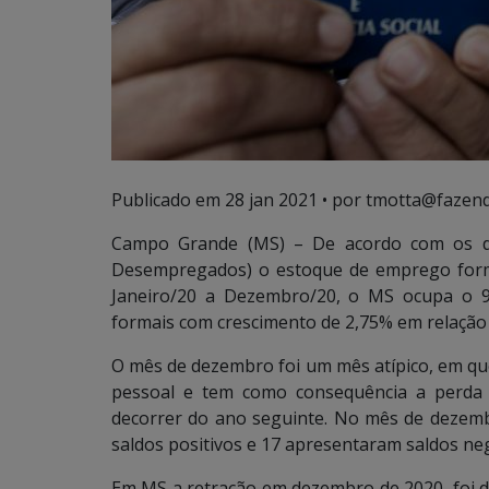
Publicado em
28 jan 2021
• por tmotta@fazend
Campo Grande (MS) – De acordo com os d
Desempregados) o estoque de emprego form
Janeiro/20 a Dezembro/20, o MS ocupa o 9
formais com crescimento de 2,75% em relação
O mês de dezembro foi um mês atípico, em q
pessoal e tem como consequência a perda
decorrer do ano seguinte. No mês de dezem
saldos positivos e 17 apresentaram saldos ne
Em MS a retração em dezembro de 2020, foi de