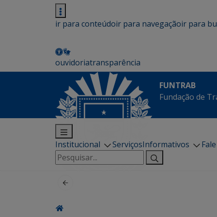
ir para conteúdo
ir para navegação
ir para b
ouvidoria
transparência
FUNTRAB
Fundação de Tr
Institucional
Serviços
Informativos
Fal
Pesquisar
por: