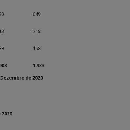
50
-649
13
-718
89
-158
903
-1.933
 Dezembro de 2020
 2020