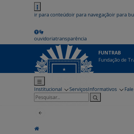
ir para conteúdo
ir para navegação
ir para b
ouvidoria
transparência
FUNTRAB
Fundação de Tr
Institucional
Serviços
Informativos
Fal
Pesquisar
por: