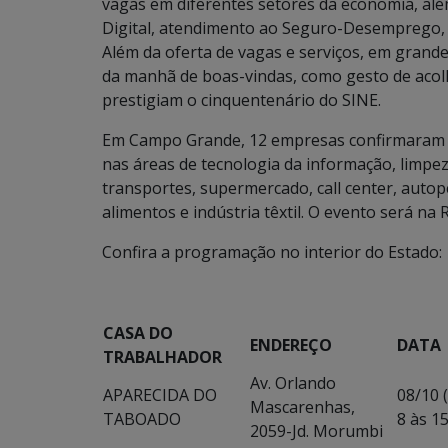
vagas em diferentes setores da economia, alé
Digital, atendimento ao Seguro-Desemprego, 
Além da oferta de vagas e serviços, em grand
da manhã de boas-vindas, como gesto de acol
prestigiam o cinquentenário do SINE.
Em Campo Grande, 12 empresas confirmaram p
nas áreas de tecnologia da informação, limpe
transportes, supermercado, call center, autope
alimentos e indústria têxtil. O evento será na 
Confira a programação no interior do Estado:
CASA DO
ENDEREÇO
DATA
TRABALHADOR
Av. Orlando
APARECIDA DO
08/10 
Mascarenhas,
TABOADO
8 às 1
2059-Jd. Morumbi