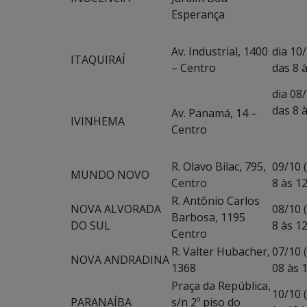
Esperança
Av. Industrial, 1400
dia 10/
ITAQUIRAÍ
– Centro
das 8 
dia 08/
das 8 
Av. Panamá, 14 –
IVINHEMA
Centro
R. Olavo Bilac, 795,
09/10 (
MUNDO NOVO
Centro
8 às 1
R. Antônio Carlos
NOVA ALVORADA
08/10 
Barbosa, 1195
DO SUL
8 às 1
Centro
R. Valter Hubacher,
07/10 (
NOVA ANDRADINA
1368
08 às 
Praça da República,
10/10 
PARANAÍBA
s/n 2º piso do