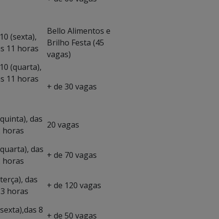
Bello Alimentos e
10 (sexta),
Brilho Festa (45
às 11 horas
vagas)
10 (quarta),
às 11 horas
+ de 30 vagas
quinta), das
20 vagas
2 horas
(quarta), das
+ de 70 vagas
2 horas
terça), das
+ de 120 vagas
13 horas
(sexta),das 8
+ de 50 vagas