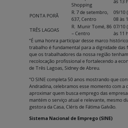
às 13 
Shopping
R. 7 de setembro,
09/10 (
PONTA PORÃ
637, Centro
08 às 
R. Munir Tomé, 86
07/10 (
TRÊS LAGOAS
– Centro
às 11 
“É uma honra participar desse marco históric
trabalho é fundamental para a dignidade das f
que os trabalhadores da nossa região tenham
recolocação profissional e fortalecendo a eco
de Três Lagoas, Sidney de Abreu.
“O SINE completa 50 anos mostrando que conti
Andradina, celebramos esse momento com a c
aproximar quem busca emprego das empresas 
mantém o serviço atual e relevante, mesmo d
gestora da Casa, Cléris de Fátima Galvão.
Sistema Nacional de Emprego (SINE)