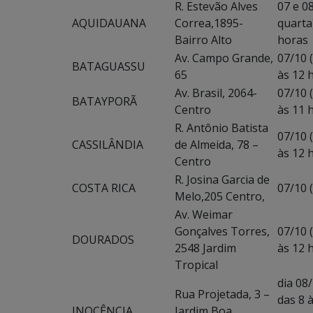
R. Estevão Alves
07 e 0
AQUIDAUANA
Correa,1895-
quarta)
Bairro Alto
horas
Av. Campo Grande,
07/10 (
BATAGUASSU
65
às 12 
Av. Brasil, 2064-
07/10 (
BATAYPORÃ
Centro
às 11 
R. Antônio Batista
07/10 (
CASSILÂNDIA
de Almeida, 78 –
às 12 
Centro
R. Josina Garcia de
COSTA RICA
07/10 (
Melo,205 Centro,
Av. Weimar
Gonçalves Torres,
07/10 (
DOURADOS
2548 Jardim
às 12 
Tropical
dia 08/
Rua Projetada, 3 –
das 8 
INOCÊNCIA
Jardim Boa