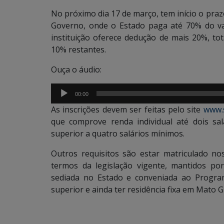
No próximo dia 17 de março, tem início o praz
Governo, onde o Estado paga até 70% do va
instituição oferece dedução de mais 20%, to
10% restantes.
Ouça o áudio:
Tocador
00:00
de
As inscrições devem ser feitas pelo site
www.
áudio
que comprove renda individual até dois sa
superior a quatro salários mínimos.
Outros requisitos são estar matriculado no
termos da legislação vigente, mantidos por
sediada no Estado e conveniada ao Progra
superior e ainda ter residência fixa em Mato G