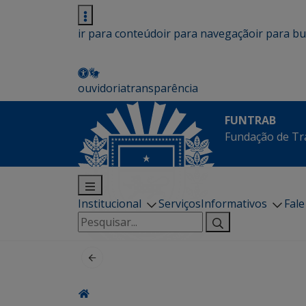
ir para conteúdo
ir para navegação
ir para b
ouvidoria
transparência
FUNTRAB
Fundação de Tr
Institucional
Serviços
Informativos
Fal
Pesquisar
por: