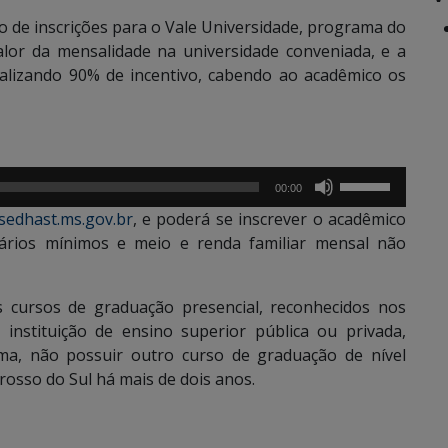
o de inscrições para o Vale Universidade, programa do
lor da mensalidade na universidade conveniada, e a
talizando 90% de incentivo, cabendo ao acadêmico os
Use
00:00
as
sedhast.ms.gov.br
, e poderá se inscrever o acadêmico
setas
lários mínimos e meio e renda familiar mensal não
para
cima
ou
s cursos de graduação presencial, reconhecidos nos
para
 instituição de ensino superior pública ou privada,
baixo
ma, não possuir outro curso de graduação de nível
para
rosso do Sul há mais de dois anos.
aumentar
ou
diminuir