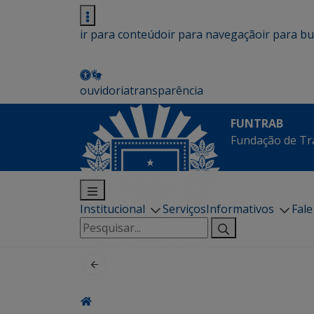
ir para conteúdo
ir para navegação
ir para b
ouvidoria
transparência
FUNTRAB
Fundação de Tr
Institucional
Serviços
Informativos
Fal
Pesquisar
por: