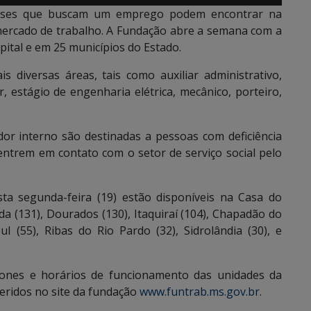
as
nses que buscam um emprego podem encontrar na
setas
ercado de trabalho. A Fundação abre a semana com a
para
pital e em 25 municípios do Estado.
cima
ou
s diversas áreas, tais como auxiliar administrativo,
para
r, estágio de engenharia elétrica, mecânico, porteiro,
baixo
para
or interno são destinadas a pessoas com deficiência
aumentar
entrem em contato com o setor de serviço social pelo
ou
diminuir
o
ta segunda-feira (19) estão disponíveis na Casa do
volume.
a (131), Dourados (130), Itaquiraí (104), Chapadão do
l (55), Ribas do Rio Pardo (32), Sidrolândia (30), e
fones e horários de funcionamento das unidades da
feridos no site da fundação
www.funtrab.ms.gov.br
.