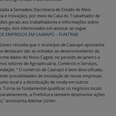
lada à Semadesc (Secretaria de Estado de Meio
ia e Inovação), por meio da Casa do Trabalhador de
ções gerais aos trabalhadores e informações sobre
prego. Aos interessados em acessar as vagas
DE EMPREGOS EM CAARAPÓ – FUNTRAB
 Júnior ressalta que o município de Caarapó apresenta
 se destacam são as voltadas ao desenvolvimento da
nforme dados do Novo Caged, no período de janeiro a
nos setores de Agropecuária, Comércio e Serviços,
undação. “ O comércio de Caarapó é bem diversificado,
ndo possibilidades de instalação de novas empresas.
mo local e a distribuição de renda em outros
orna-se fundamental qualificar os negócios locais
E paralelamente, a Prefeitura também desenvolve ações
o,” acrescenta Ademar Júnior.