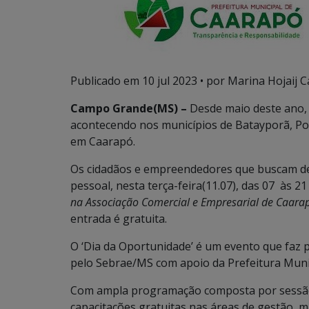
Publicado em
10 jul 2023
• por Marina Hojaij C
Campo Grande(MS) –
Desde maio deste ano, 
acontecendo nos municípios de Batayporã, Po
em Caarapó.
Os cidadãos e empreendedores que buscam des
pessoal, nesta terça-feira(11.07), das 07 às 
na Associação Comercial e Empresarial de Caar
entrada é gratuita.
O ‘Dia da Oportunidade’ é um evento que faz
pelo Sebrae/MS com apoio da Prefeitura Muni
Com ampla programação composta por sessão 
capacitações gratuitas nas áreas de gestão, 