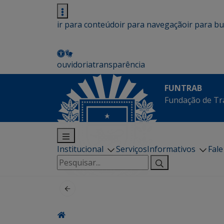
ir para conteúdo
ir para navegação
ir para b
ouvidoria
transparência
FUNTRAB
Fundação de Tr
Institucional
Serviços
Informativos
Fal
Pesquisar
por: