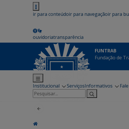
ir para conteúdo
ir para navegação
ir para b
ouvidoria
transparência
FUNTRAB
Fundação de Tr
Institucional
Serviços
Informativos
Fal
Pesquisar
por: