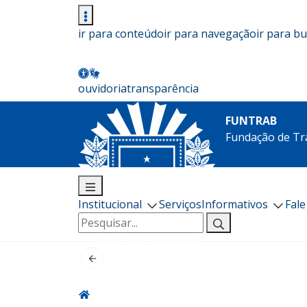
ir para conteúdo
ir para navegação
ir para b
ouvidoria
transparência
FUNTRAB
Fundação de Tr
Institucional
Serviços
Informativos
Fal
Pesquisar
por: